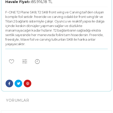
Havale Fiyatı :
85.916,18 TL
F-ONE T2 Plane SK8, T2 SK8 front wing ve Carving tail'den oluşan
komple foil setidir. freeride ve carving odaklı bir front wing'dir ve
Titan 2 bağlantı sistemiyle çalışır. Oyuncu ve reaktif yapısı ile dalga
içinde keskin dönüşler yapmanı sağlar ve düzlükte
inanamayacağın kadar hızlanır. T2 bağlantısının sağladığı ekstra
sertlik sayesinde her manevrada foilini tam hissedersin. Freeride,
freestyle, Wave foil ve carving tutkunları SK8 ile harika anlar
yaşayacaktır.
YORUMLAR