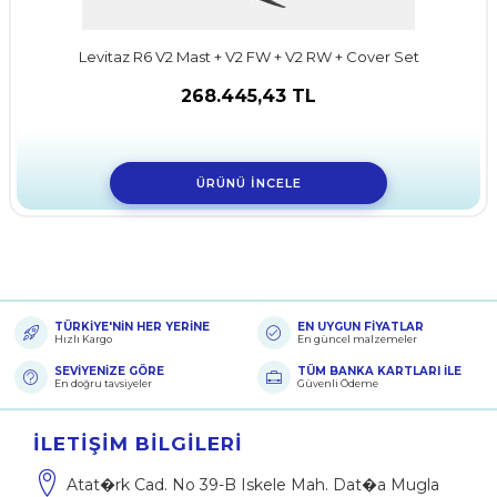
Levitaz R6 V2 Mast + V2 FW + V2 RW + Cover Set
268.445,43 TL
ÜRÜNÜ İNCELE
TÜRKİYE'NİN HER YERİNE
EN UYGUN FİYATLAR
Hızlı Kargo
En güncel malzemeler
SEVİYENİZE GÖRE
TÜM BANKA KARTLARI İLE
En doğru tavsiyeler
Güvenli Ödeme
İLETIŞIM BILGILERI
Atat�rk Cad. No 39-B Iskele Mah. Dat�a Mugla