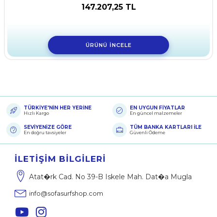
147.207,25 TL
ÜRÜNÜ İNCELE
TÜRKİYE'NİN HER YERİNE
EN UYGUN FİYATLAR
Hızlı Kargo
En güncel malzemeler
SEVİYENİZE GÖRE
TÜM BANKA KARTLARI İLE
En doğru tavsiyeler
Güvenli Ödeme
İLETIŞIM BILGILERI
Atat�rk Cad. No 39-B Iskele Mah. Dat�a Mugla
info@sofasurfshop.com