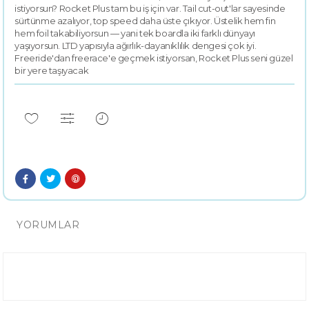
istiyorsun? Rocket Plus tam bu iş için var. Tail cut-out'lar sayesinde
sürtünme azalıyor, top speed daha üste çıkıyor. Üstelik hem fin
hem foil takabiliyorsun — yani tek boardla iki farklı dünyayı
yaşıyorsun. LTD yapısıyla ağırlık-dayanıklılık dengesi çok iyi.
Freeride'dan freerace'e geçmek istiyorsan, Rocket Plus seni güzel
bir yere taşıyacak
YORUMLAR