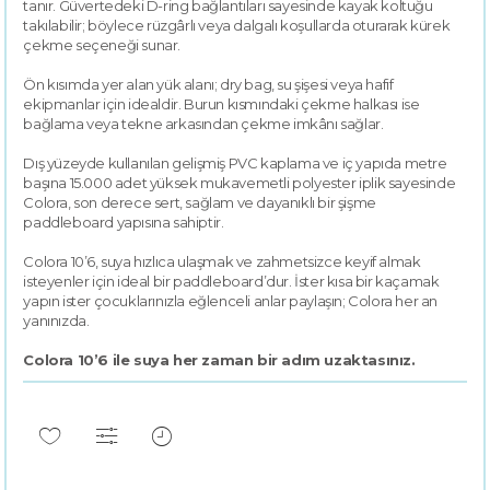
tanır. Güvertedeki D-ring bağlantıları sayesinde kayak koltuğu
takılabilir; böylece rüzgârlı veya dalgalı koşullarda oturarak kürek
çekme seçeneği sunar.
Ön kısımda yer alan yük alanı; dry bag, su şişesi veya hafif
ekipmanlar için idealdir. Burun kısmındaki çekme halkası ise
bağlama veya tekne arkasından çekme imkânı sağlar.
Dış yüzeyde kullanılan gelişmiş PVC kaplama ve iç yapıda metre
başına 15.000 adet yüksek mukavemetli polyester iplik sayesinde
Colora, son derece sert, sağlam ve dayanıklı bir şişme
paddleboard yapısına sahiptir.
Colora 10’6, suya hızlıca ulaşmak ve zahmetsizce keyif almak
isteyenler için ideal bir paddleboard’dur. İster kısa bir kaçamak
yapın ister çocuklarınızla eğlenceli anlar paylaşın; Colora her an
yanınızda.
Colora 10’6 ile suya her zaman bir adım uzaktasınız.