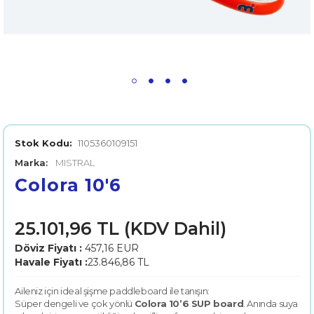
Stok Kodu:
1105360109151
Marka:
MISTRAL
Colora 10'6
25.101,96 TL (KDV Dahil)
Döviz Fiyatı :
457,16 EUR
Havale Fiyatı :
23.846,86 TL
Aileniz için ideal şişme paddleboard ile tanışın:
Süper dengeli ve çok yönlü
Colora 10’6 SUP board
. Anında suya