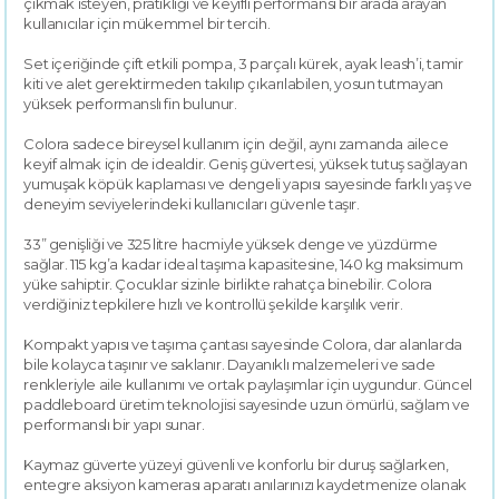
çıkmak isteyen, pratikliği ve keyifli performansı bir arada arayan
kullanıcılar için mükemmel bir tercih.
Set içeriğinde çift etkili pompa, 3 parçalı kürek, ayak leash’i, tamir
kiti ve alet gerektirmeden takılıp çıkarılabilen, yosun tutmayan
yüksek performanslı fin bulunur.
Colora sadece bireysel kullanım için değil, aynı zamanda ailece
keyif almak için de idealdir. Geniş güvertesi, yüksek tutuş sağlayan
yumuşak köpük kaplaması ve dengeli yapısı sayesinde farklı yaş ve
deneyim seviyelerindeki kullanıcıları güvenle taşır.
33” genişliği ve 325 litre hacmiyle yüksek denge ve yüzdürme
sağlar. 115 kg’a kadar ideal taşıma kapasitesine, 140 kg maksimum
yüke sahiptir. Çocuklar sizinle birlikte rahatça binebilir. Colora
verdiğiniz tepkilere hızlı ve kontrollü şekilde karşılık verir.
Kompakt yapısı ve taşıma çantası sayesinde Colora, dar alanlarda
bile kolayca taşınır ve saklanır. Dayanıklı malzemeleri ve sade
renkleriyle aile kullanımı ve ortak paylaşımlar için uygundur. Güncel
paddleboard üretim teknolojisi sayesinde uzun ömürlü, sağlam ve
performanslı bir yapı sunar.
Kaymaz güverte yüzeyi güvenli ve konforlu bir duruş sağlarken,
entegre aksiyon kamerası aparatı anılarınızı kaydetmenize olanak