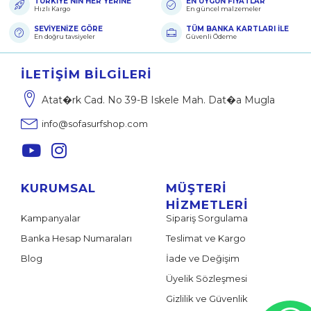
TÜRKİYE'NİN HER YERİNE
EN UYGUN FİYATLAR
Hızlı Kargo
En güncel malzemeler
SEVİYENİZE GÖRE
TÜM BANKA KARTLARI İLE
En doğru tavsiyeler
Güvenli Ödeme
İLETIŞIM BILGILERI
Atat�rk Cad. No 39-B Iskele Mah. Dat�a Mugla
info@sofasurfshop.com
KURUMSAL
MÜŞTERI
HIZMETLERI
Kampanyalar
Sipariş Sorgulama
Banka Hesap Numaraları
Teslimat ve Kargo
Blog
İade ve Değişim
Üyelik Sözleşmesi
Gizlilik ve Güvenlik