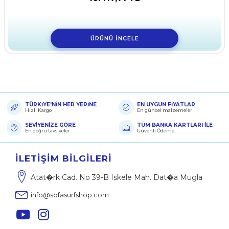
ÜRÜNÜ İNCELE
TÜRKİYE'NİN HER YERİNE
EN UYGUN FİYATLAR
Hızlı Kargo
En güncel malzemeler
SEVİYENİZE GÖRE
TÜM BANKA KARTLARI İLE
En doğru tavsiyeler
Güvenli Ödeme
İLETIŞIM BILGILERI
Atat�rk Cad. No 39-B Iskele Mah. Dat�a Mugla
info@sofasurfshop.com