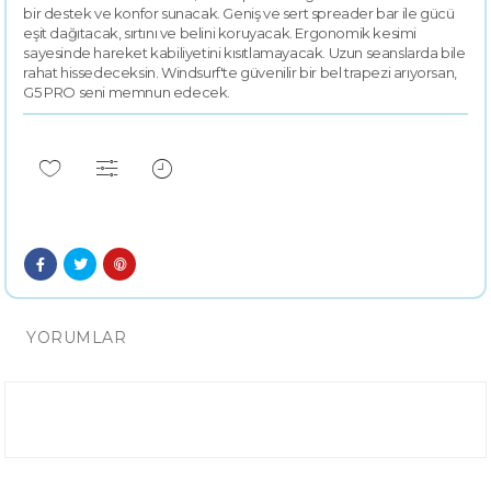
bir destek ve konfor sunacak. Geniş ve sert spreader bar ile gücü
eşit dağıtacak, sırtını ve belini koruyacak. Ergonomik kesimi
sayesinde hareket kabiliyetini kısıtlamayacak. Uzun seanslarda bile
rahat hissedeceksin. Windsurf'te güvenilir bir bel trapezi arıyorsan,
G5 PRO seni memnun edecek.
YORUMLAR